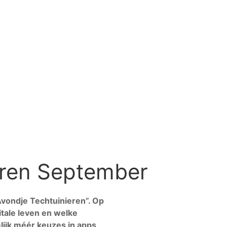
eren September
vondje Techtuinieren”. Op
tale leven en welke
lijk méér keuzes in apps