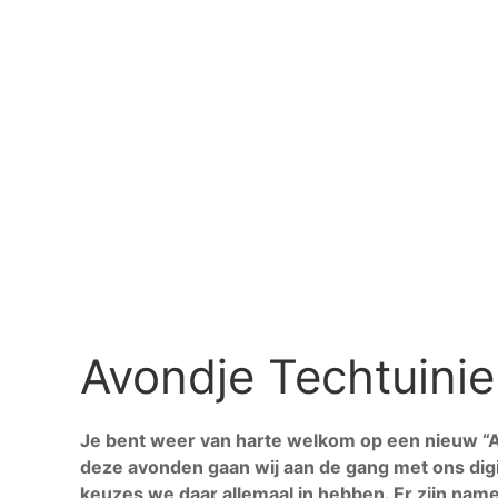
Eerdere events
Thema’s
▼
Energie
Spullen en Afval
Natuur
Mobiliteit
Nieuws
Voor scholen
Over ons
▼
Over ons
Word vrijwilliger
Contact
Avondje Techtuini
Je bent weer van harte welkom op een nieuw “A
deze avonden gaan wij aan de gang met ons digi
keuzes we daar allemaal in hebben. Er zijn name