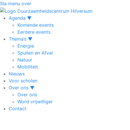
Sla menu over
Agenda
▼
Komende events
Eerdere events
Thema’s
▼
Energie
Spullen en Afval
Natuur
Mobiliteit
Nieuws
Voor scholen
Over ons
▼
Over ons
Word vrijwilliger
Contact
Agenda
▼
Komende events