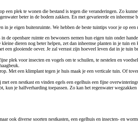
 op een plek te wonen die bestand is tegen die veranderingen. Zo kun
genwater beter in de bodem zakken. En met gevarieerde en inheemse be
in je eigen buitenruimte. We hebben de beste tuintips voor je op een ri
els in de openbare ruimte en bewoners nemen hun eigen tuin onder handen
e kleine dieren nog beter helpen, zet dan inheemse planten in je tuin en
et een glooiende oever. Je zal verrast zijn hoeveel leven dat in je tuin
fijne plek voor insecten en vogels om te schuilen, te nestelen en voedsel
 haagbeuk.
p. Met een klimplant tegen je huis maak je een verticale tuin. Of tover 
ij met een nestkast en vinden egels een egelhuis een fijne overwintering
t, kun je halfverharding toepassen. Zo kan het regenwater wegzakken en
ar ook diverse soorten nestkasten, een egelhuis en insecten- en wormen