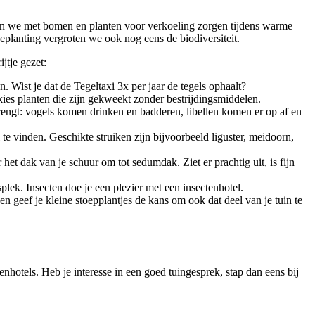
nen we met bomen en planten voor verkoeling zorgen tijdens warme
planting vergroten we ook nog eens de biodiversiteit.
jtje gezet:
. Wist je dat de Tegeltaxi 3x per jaar de tegels ophaalt?
 kies planten die zijn gekweekt zonder bestrijdingsmiddelen.
 brengt: vogels komen drinken en badderen, libellen komen er op af en
 te vinden. Geschikte struiken zijn bijvoorbeeld liguster, meidoorn,
het dak van je schuur om tot sedumdak. Ziet er prachtig uit, is fijn
splek. Insecten doe je een plezier met een insectenhotel.
 geef je kleine stoepplantjes de kans om ook dat deel van je tuin te
hotels. Heb je interesse in een goed tuingesprek, stap dan eens bij