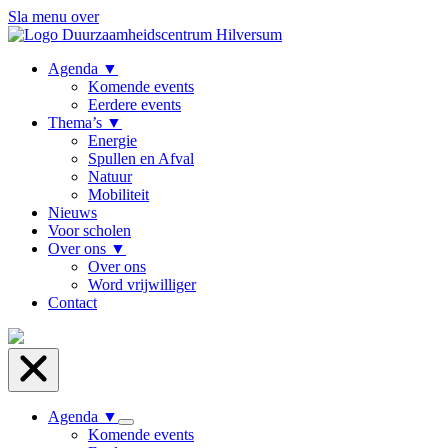
Sla menu over
Agenda
▼
Komende events
Eerdere events
Thema’s
▼
Energie
Spullen en Afval
Natuur
Mobiliteit
Nieuws
Voor scholen
Over ons
▼
Over ons
Word vrijwilliger
Contact
Agenda
▼
Komende events