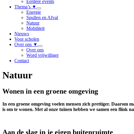
Eerdere events
Thema’s
▼
Energie
Spullen en Afval
Natuur
Mobiliteit
Nieuws
Voor scholen
Over ons
▼
Over ons
Word vrijwilliger
Contact
Natuur
Wonen in een groene omgeving
In een groene omgeving voelen mensen zich prettiger. Daarom ma
is om te wonen. Met al onze tuinen hebben we samen een flink n
Aan de slag in je eigen buitenruimte