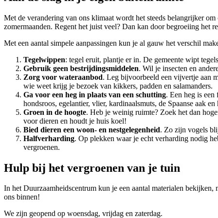
Met de verandering van ons klimaat wordt het steeds belangrijker om
zomermaanden. Regent het juist veel? Dan kan door begroeiing het re
Met een aantal simpele aanpassingen kun je al gauw het verschil maken 
Tegelwippen
: tegel eruit, plantje er in. De gemeente wipt teg
Gebruik geen bestrijdingsmiddelen
. Wil je insecten en ander
Zorg voor wateraanbod
. Leg bijvoorbeeld een vijvertje aan m
wie weet krijg je bezoek van kikkers, padden en salamanders.
Ga voor een heg in plaats van een schutting
. Een heg is een 
hondsroos, egelantier, vlier, kardinaalsmuts, de Spaanse aak en
Groen in de hoogte
. Heb je weinig ruimte? Zoek het dan hogero
voor dieren en houdt je huis koel!
Bied dieren een woon- en nestgelegenheid
. Zo zijn vogels bl
Halfverharding
. Op plekken waar je echt verharding nodig heb
vergroenen.
Hulp bij het vergroenen van je tuin
In het Duurzaamheidscentrum kun je een aantal materialen bekijken, ma
ons binnen!
We zijn geopend op woensdag, vrijdag en zaterdag.