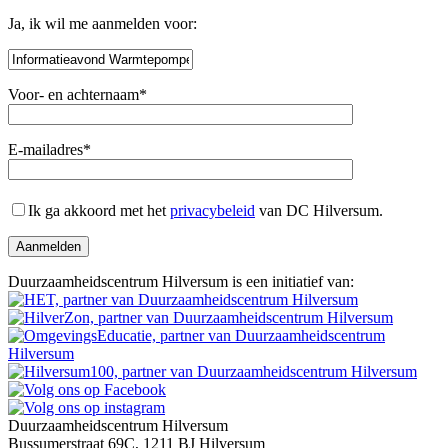
Ja, ik wil me aanmelden voor:
Voor- en achternaam*
E-mailadres*
Gelieve
Gelieve
dit
dit
Ik ga akkoord met het
privacybeleid
van DC Hilversum.
veld
veld
leeg
leeg
te
te
laten.
Duurzaamheidscentrum Hilversum is een initiatief van:
laten.
Duurzaamheidscentrum Hilversum
Bussumerstraat 69C, 1211 BJ Hilversum