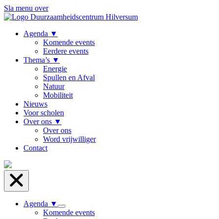
Sla menu over
Agenda
▼
Komende events
Eerdere events
Thema’s
▼
Energie
Spullen en Afval
Natuur
Mobiliteit
Nieuws
Voor scholen
Over ons
▼
Over ons
Word vrijwilliger
Contact
Agenda
▼
Komende events