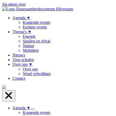
Sla menu over
Agenda
▼
Komende events
Eerdere events
Thema’s
▼
Energie
Spullen en Afval
Natuur
Mobiliteit
Nieuws
Voor scholen
Over ons
▼
Over ons
Word vrijwilliger
Contact
Agenda
▼
Komende events