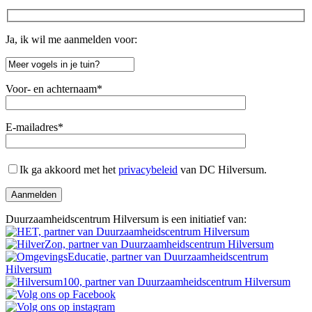
Ja, ik wil me aanmelden voor:
Voor- en achternaam*
E-mailadres*
Gelieve
Gelieve
dit
dit
Ik ga akkoord met het
privacybeleid
van DC Hilversum.
veld
veld
leeg
leeg
te
te
laten.
Duurzaamheidscentrum Hilversum is een initiatief van:
laten.