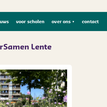
euws
voor scholen
over ons
contact
▼
urSamen Lente