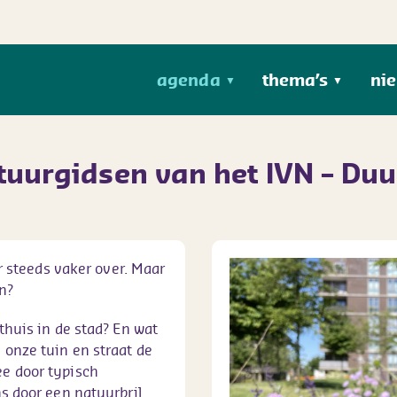
agenda
thema’s
ni
▼
▼
tuurgidsen van het IVN – Du
er steeds vaker over. Maar
n?
thuis in de stad? En wat
 onze tuin en straat de
e door typisch
s door een natuurbril.