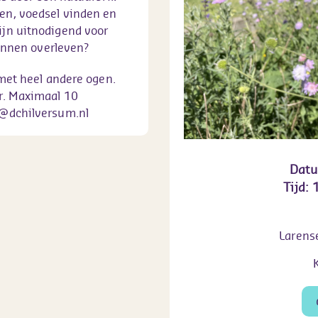
n, voedsel vinden en
jn uitnodigend voor
kunnen overleven?
met heel andere ogen.
r. Maximaal 10
o@dchilversum.nl
Dat
Tijd:
Larens