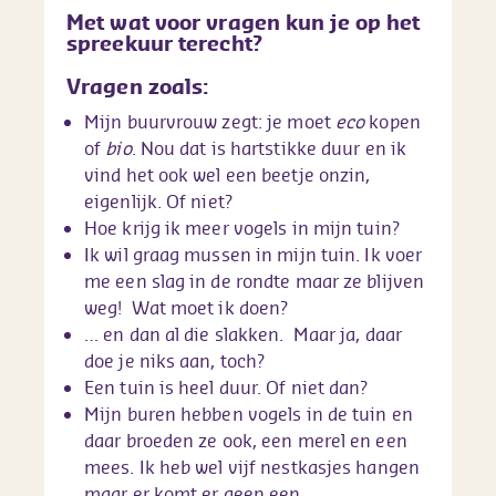
Met wat voor vragen kun je op het
spreekuur terecht?
Vragen zoals:
Mijn buurvrouw zegt: je moet
eco
kopen
of
bio
. Nou dat is hartstikke duur en ik
vind het ook wel een beetje onzin,
eigenlijk. Of niet?
Hoe krijg ik meer vogels in mijn tuin?
Ik wil graag mussen in mijn tuin. Ik voer
me een slag in de rondte maar ze blijven
weg! Wat moet ik doen?
… en dan al die slakken. Maar ja, daar
doe je niks aan, toch?
Een tuin is heel duur. Of niet dan?
Mijn buren hebben vogels in de tuin en
daar broeden ze ook, een merel en een
mees. Ik heb wel vijf nestkasjes hangen
maar er komt er geen een…