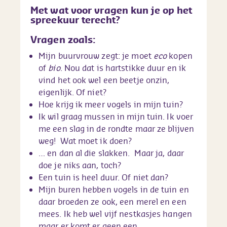
Met wat voor vragen kun je op het
spreekuur terecht?
Vragen zoals:
Mijn buurvrouw zegt: je moet
eco
kopen
of
bio
. Nou dat is hartstikke duur en ik
vind het ook wel een beetje onzin,
eigenlijk. Of niet?
Hoe krijg ik meer vogels in mijn tuin?
Ik wil graag mussen in mijn tuin. Ik voer
me een slag in de rondte maar ze blijven
weg! Wat moet ik doen?
… en dan al die slakken. Maar ja, daar
doe je niks aan, toch?
Een tuin is heel duur. Of niet dan?
Mijn buren hebben vogels in de tuin en
daar broeden ze ook, een merel en een
mees. Ik heb wel vijf nestkasjes hangen
maar er komt er geen een…