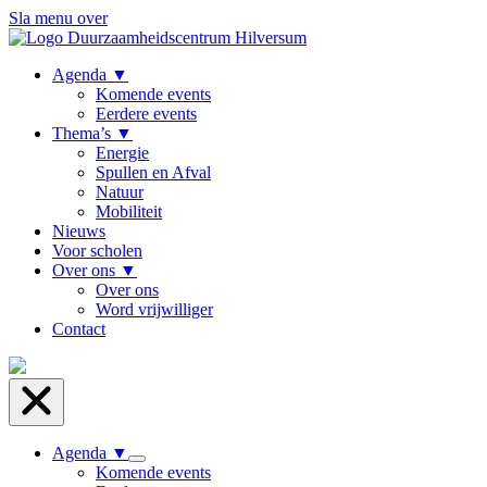
Sla menu over
Agenda
▼
Komende events
Eerdere events
Thema’s
▼
Energie
Spullen en Afval
Natuur
Mobiliteit
Nieuws
Voor scholen
Over ons
▼
Over ons
Word vrijwilliger
Contact
Agenda
▼
Komende events