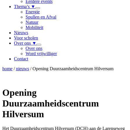
Eerdere events
Thema’s
▼
Energie
Spullen en Afval
Natuur
Mobiliteit
Nieuws
Voor scholen
Over ons
▼
Over ons
Word vrijwilliger
Contact
home
/
nieuws
/
Opening Duurzaamheidscentrum Hilversum
Opening
Duurzaamheidscentrum
Hilversum
Het Duurzaamheidscentrum Hilversum (DCH) aan de Larenseweg