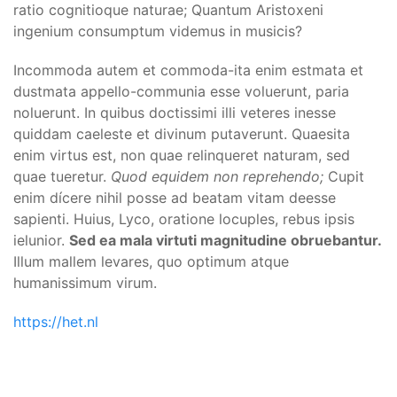
ratio cognitioque naturae; Quantum Aristoxeni
ingenium consumptum videmus in musicis?
Incommoda autem et commoda-ita enim estmata et
dustmata appello-communia esse voluerunt, paria
noluerunt. In quibus doctissimi illi veteres inesse
quiddam caeleste et divinum putaverunt. Quaesita
enim virtus est, non quae relinqueret naturam, sed
quae tueretur.
Quod equidem non reprehendo;
Cupit
enim dícere nihil posse ad beatam vitam deesse
sapienti. Huius, Lyco, oratione locuples, rebus ipsis
ielunior.
Sed ea mala virtuti magnitudine obruebantur.
Illum mallem levares, quo optimum atque
humanissimum virum.
https://het.nl