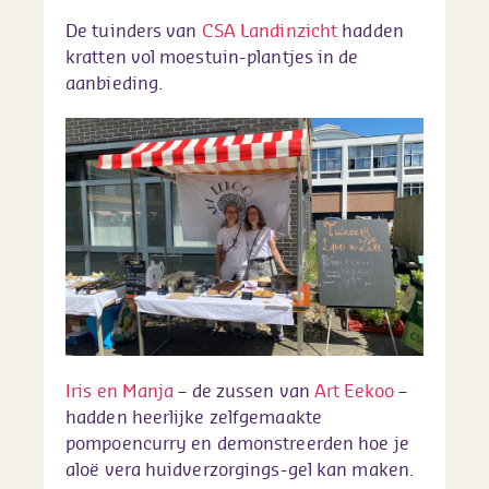
De tuinders van
CSA Landinzicht
hadden
kratten vol moestuin-plantjes in de
aanbieding.
Iris en Manja
– de zussen van
Art Eekoo
–
hadden heerlijke zelfgemaakte
pompoencurry en demonstreerden hoe je
aloë vera huidverzorgings-gel kan maken.