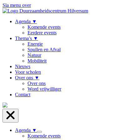
Sla menu over
Agenda
▼
Komende events
Eerdere events
Thema’s
▼
Energie
Spullen en Afval
Natuur
Mobiliteit
Nieuws
Voor scholen
Over ons
▼
Over ons
Word vrijwilliger
Contact
Agenda
▼
Komende events