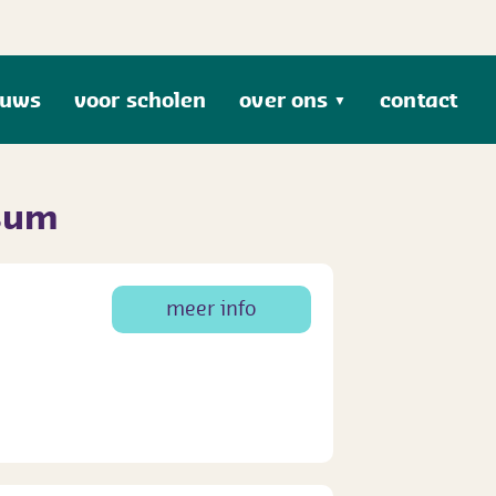
euws
voor scholen
over ons
contact
▼
rsum
meer info