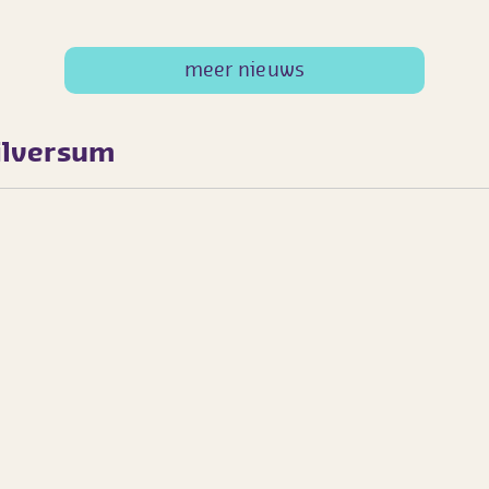
meer nieuws
ilversum