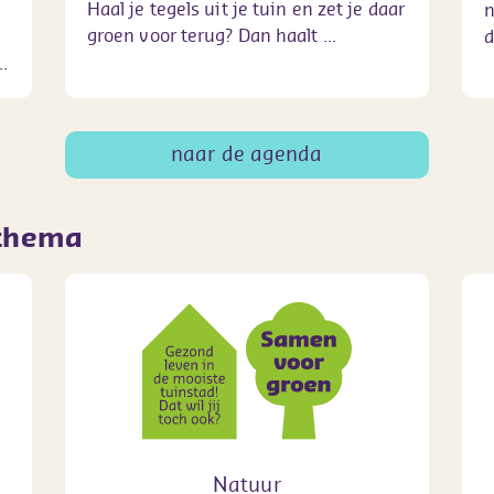
Haal je tegels uit je tuin en zet je daar
n
groen voor terug? Dan haalt ...
d
.
naar de agenda
 thema
Natuur