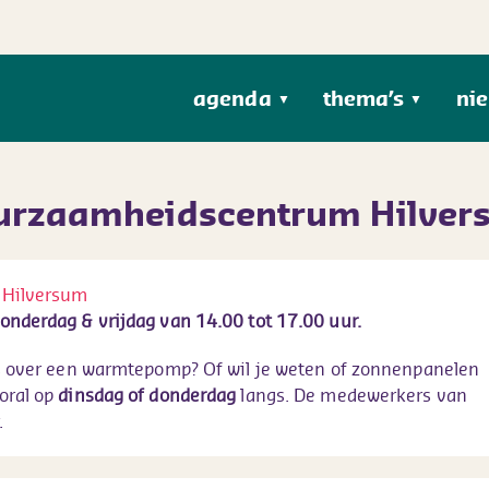
agenda
thema’s
ni
▼
▼
urzaam­heids­centrum Hilve
 Hilversum
onderdag & vrijdag van 14.00 tot 17.00 uur.
s over een warmtepomp? Of wil je weten of zonnenpanelen
oral op
dinsdag of donderdag
langs. De medewerkers van
.